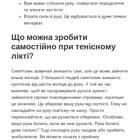
Вам важко стискати руку, повертати передпліччя
та згинати зап’ястя.
Втрата сили в руці. Це відбувається в дуже тяжких
випадках.
Що можна зробити
самостійно при тенісному
лікті?
Симптоми зазвичай зникають самі, але це може зайняти
кілька місяців. У більшості людей симптоми зникають
протягом від шести місяців до року. У той же час
важливо, щоб ви продовжували рухати рукою і
займатися своїми повсякденними справами, наскільки
це можливо. Це убереже вашу руку від скутості. Тому не
накладайте на руку пов’язку чи шину. Просто
переконайтеся, що ви рухаєтеся обережно. Особливо,
якщо рука болить, коли ви нею рухаєте. Рука болить
дуже сильно? Тоді охолодіть руку льодом або прийміть
знеболююче. Ви можете почати з прийому