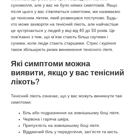
сухожилля, але у вас не було ніяких симптомів. Якщо
після цього у вас з’являються симптоми, ми називаємо
це тенісним ліктем, який розвинувся поступово. Будь-
хто може захворіти на тенісний лікоть, але найчастіше
це зустрічається у людей у віці від 40 до 50 років. Це
пов’язано з тим, що м’язи стають більш скутими і
сухими, коли люди стають старшими. Стрес і куріння
також збільшують ризик виникнення тенісного ліктя.
Які симптоми можна
виявити, якщо у вас тенісний
лікоть?
Тенісний лікоть означає, що у вас можуть виникнути такі
симптоми:
Біль або подразнення на зовнішньому боці ліктя.
Червона і гаряча шкіра.
Припухлість на зовнішньому боці ліктя.
Віддаючий біль у передпліччя, зап’ястя та кисть.