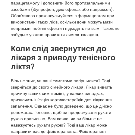
парацетамолу і доповнити його протизапальними
засобами (ібупрофен, диклофенак або напроксен).
Обов’язково проконсультуйтеся з фармацевтом при
використанні таких ліків, оскільки вони можуть мати
неприємні побічні ефекти і підходять не всім. Також не
забудьте уважно прочитати листок-вкладиш.
Коли слід звернутися до
лікаря з приводу тенісного
ліктя?
Біль не зник, чи ваші симптоми погіршилися? Тоді
зверніться до свого сімейного лікаря. Лікар вивчить
причину ваших симптомів і, у важких випадках,
призначить ін’єкцію кортикостероїдів для лікування
запалення. Однак не було доведено, що це дійсно
допомагає. Головне, щоб ви продовжували рухати
рукою правильно. Вам важко, чи ви більше не
наважуєтесь рухати рукою? Тоді ваш лікар може
направити вас до фізіотерапевта. Фізіотерапевт