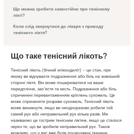
Що можна зробити самостійно при тенісному
лікті?
Коли слід звернутися до лікаря з приводу
тенісного ліктя?
Що таке тенісний лікоть?
Тенісний лікоть (бічний епікондиліт) — це стан, при
якому ви відчуваєте подразнення або біль на зовнішній
стороні ліктя. Він може поширюватися на ваше
передпліччя, зап’ястя та кисть. Подразнення або біль
спричинені перевантаженням кріплень сухожиль. Це
може спричиняти розриви сухожиль. Тенісний лікоть
може виникнути, якщо ви неодноразово робили той
самий рух або неправильний рух кілька разів. Ми
називаємо це гострим тенісним ліктем, якщо це сталося
через те, що ви зробили неправильний рух. Також
можливо, що у вас вже були пошкоджені тканини