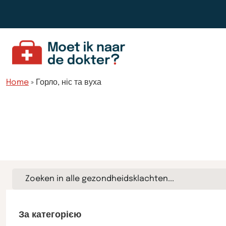
Перейти до вмісту
Home
»
Горло, ніс та вуха
Шукати
всі
проблеми
зі
здоров’ям…
За категорією