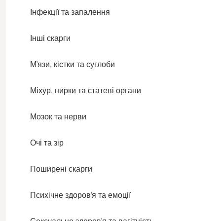
Інфекції та запалення
Інші скарги
М'язи, кістки та суглоби
Міхур, нирки та статеві органи
Мозок та нерви
Очі та зір
Поширені скарги
Психічне здоров'я та емоції