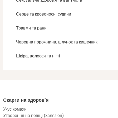
Сексуальне здоров'я та вагітність
Серце та кровоносні судини
Травми та рани
Черевна порожнина, шлунок та кишечник
Шкіра, волосся та нігті
Скарги на здоров’я
Укус комахи
Утворення на повіці (халязіон)