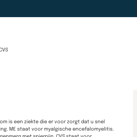
CVS
 is een ziekte die er voor zorgt dat u snel
ing. ME staat voor myalgische encefalomyelitis.
genmerg met spierpijn. CVS staat voor