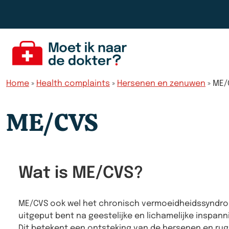
Spring naar de inhoud
Home
»
Health complaints
»
Hersenen en zenuwen
»
ME/
ME/CVS
Wat is ME/CVS?
ME/CVS ook wel het chronisch vermoeidheidssyndroom
uitgeput bent na geestelijke en lichamelijke inspann
Dit betekent een ontsteking van de hersenen en rug