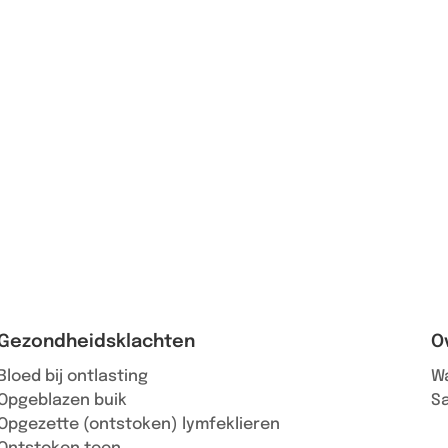
Gezondheidsklachten
O
Bloed bij ontlasting
Wa
Opgeblazen buik
S
Opgezette (ontstoken) lymfeklieren