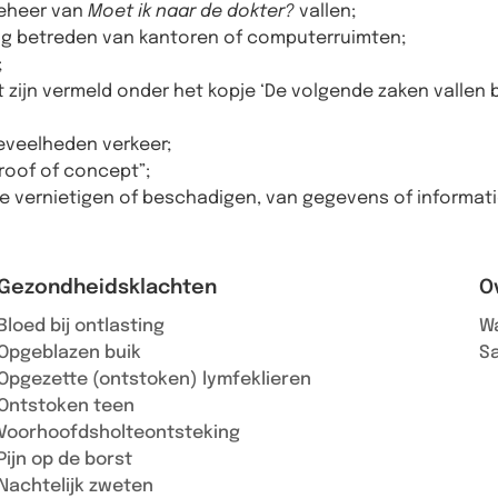
beheer van
Moet ik naar de dokter?
vallen;
ing betreden van kantoren of computerruimten;
;
t zijn vermeld onder het kopje ‘De volgende zaken vallen
eveelheden verkeer;
roof of concept”;
te vernietigen of beschadigen, van gegevens of informati
Gezondheidsklachten
O
Bloed bij ontlasting
Wa
Opgeblazen buik
S
Opgezette (ontstoken) lymfeklieren
Ontstoken teen
Voorhoofdsholteontsteking
Pijn op de borst
Nachtelijk zweten