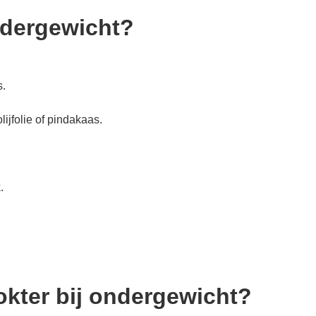
ndergewicht?
s.
ijfolie of pindakaas.
.
kter bij ondergewicht?