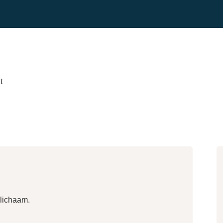
t
 lichaam.