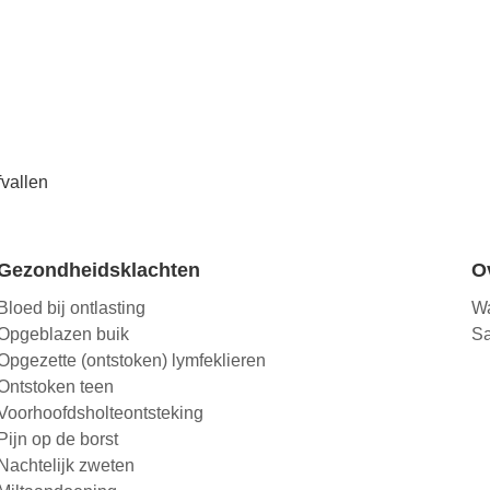
afvallen
Gezondheidsklachten
O
Bloed bij ontlasting
Wa
Opgeblazen buik
Sa
Opgezette (ontstoken) lymfeklieren
Ontstoken teen
Voorhoofdsholteontsteking
Pijn op de borst
Nachtelijk zweten