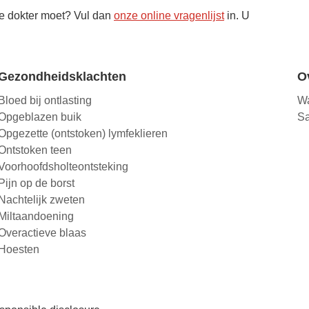
 de dokter moet? Vul dan
onze online vragenlijst
in. U
Gezondheidsklachten
O
Bloed bij ontlasting
Wa
Opgeblazen buik
Sa
Opgezette (ontstoken) lymfeklieren
Ontstoken teen
Voorhoofdsholteontsteking
Pijn op de borst
Nachtelijk zweten
Miltaandoening
Overactieve blaas
Hoesten