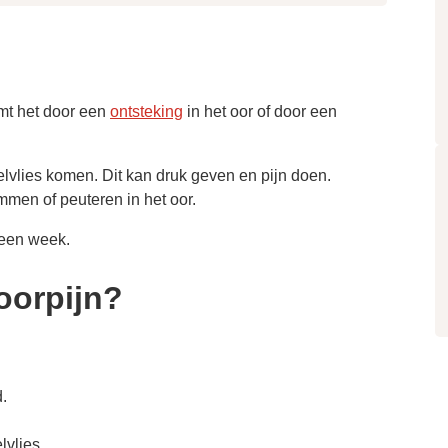
omt het door een
ontsteking
in het oor of door een
elvlies komen. Dit kan druk geven en pijn doen.
men of peuteren in het oor.
 een week.
 oorpijn?
d.
lvlies.