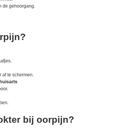
an de gehoorgang.
rpijn?
afjes.
 af te schermen.
huisarts
poor.
ben.
kter bij oorpijn?