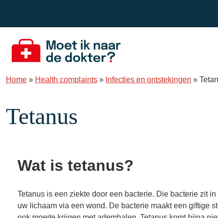
Spring naar de inhoud
Home
»
Health complaints
»
Infecties en ontstekingen
»
Teta
Tetanus
Wat is tetanus?
Tetanus is een ziekte door een bacterie. Die bacterie zit in 
uw lichaam via een wond. De bacterie maakt een giftige sto
ook moeite krijgen met ademhalen. Tetanus komt bijna nie