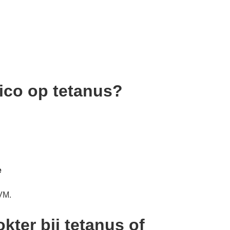
sico op tetanus?
e
IVM.
ter bij tetanus of