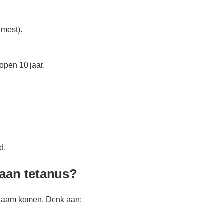
 mest).
lopen 10 jaar.
d.
aan tetanus?
ichaam komen. Denk aan: