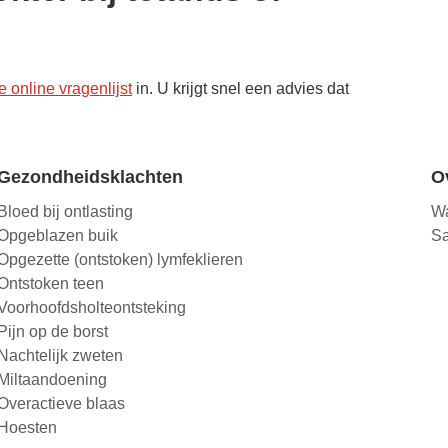
 online vragenlijst
in. U krijgt snel een advies dat
Gezondheidsklachten
O
Bloed bij ontlasting
Wa
Opgeblazen buik
Sa
Opgezette (ontstoken) lymfeklieren
Ontstoken teen
Voorhoofdsholteontsteking
Pijn op de borst
Nachtelijk zweten
Miltaandoening
Overactieve blaas
Hoesten