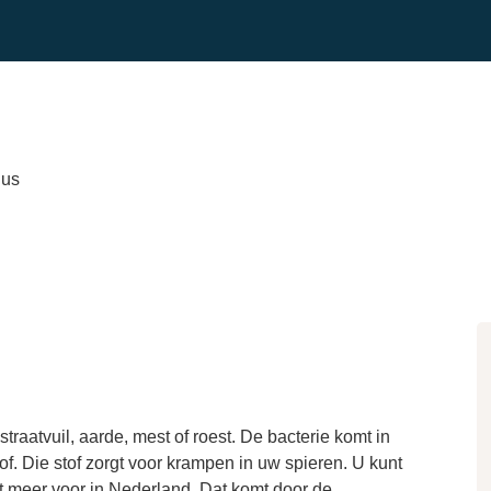
nus
straatvuil, aarde, mest of roest. De bacterie komt in
f. Die stof zorgt voor krampen in uw spieren. U kunt
t meer voor in Nederland. Dat komt door de