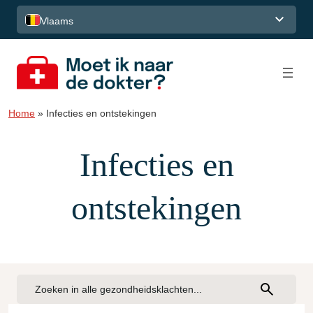
Spring naar de inhoud
Vlaams
Home
»
Infecties en ontstekingen
Infecties en
ontstekingen
Vind
Vind
uw
uw
gezondheidsklacht…