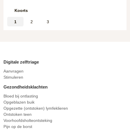
Koorts
1
2
3
Digitale zelftriage
Aanvragen
Stimuleren
Gezondheidsklachten
Bloed bij ontlasting
Opgeblazen buik
Opgezette (ontstoken) lymfeklieren
Ontstoken teen
Voorhoofdsholteontsteking
Pijn op de borst