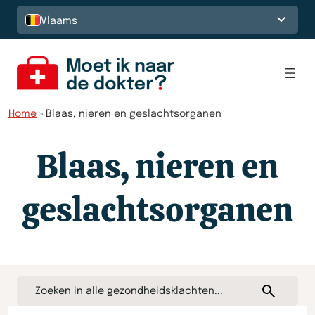
Spring naar de inhoud
Vlaams
Home
»
Blaas, nieren en geslachtsorganen
Blaas, nieren en
geslachtsorganen
Vind
Vind
uw
uw
gezondheidsklacht…