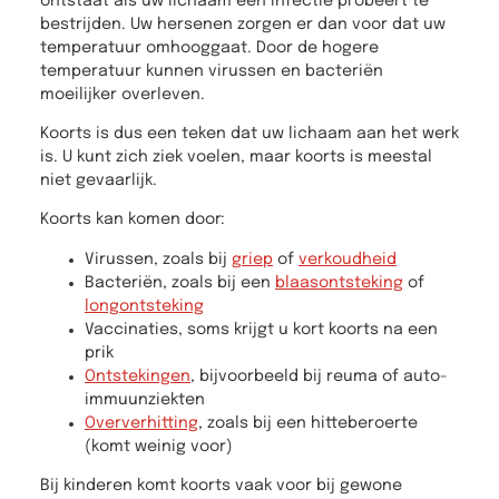
ontstaat als uw lichaam een infectie probeert te
bestrijden. Uw hersenen zorgen er dan voor dat uw
temperatuur omhooggaat. Door de hogere
temperatuur kunnen virussen en bacteriën
moeilijker overleven.
Koorts is dus een teken dat uw lichaam aan het werk
is. U kunt zich ziek voelen, maar koorts is meestal
niet gevaarlijk.
Koorts kan komen door:
Virussen, zoals bij
griep
of
verkoudheid
Bacteriën, zoals bij een
blaasontsteking
of
longontsteking
Vaccinaties, soms krijgt u kort koorts na een
prik
Ontstekingen
, bijvoorbeeld bij reuma of auto-
immuunziekten
Oververhitting
, zoals bij een hitteberoerte
(komt weinig voor)
Bij kinderen komt koorts vaak voor bij gewone